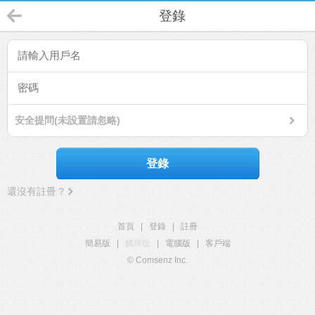
登錄
安全提問(未設置請忽略)
登錄
還沒有註冊？
首頁
|
登錄
|
註冊
簡易版
|
觸屏版
|
電腦版
|
客戶端
© Comsenz Inc.