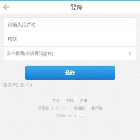
登錄
安全提問(未設置請忽略)
登錄
還沒有註冊？
首頁
|
登錄
|
註冊
簡易版
|
觸屏版
|
電腦版
|
客戶端
© Comsenz Inc.