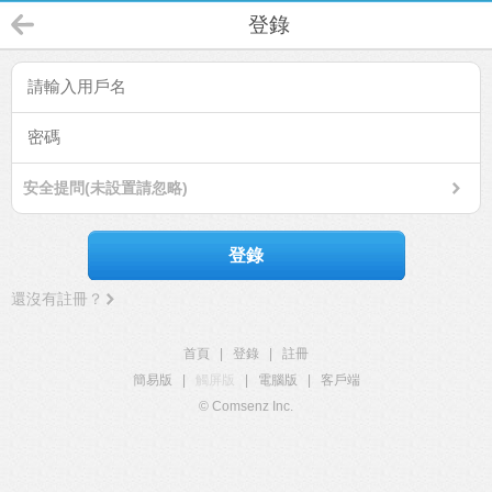
登錄
安全提問(未設置請忽略)
登錄
還沒有註冊？
首頁
|
登錄
|
註冊
簡易版
|
觸屏版
|
電腦版
|
客戶端
© Comsenz Inc.