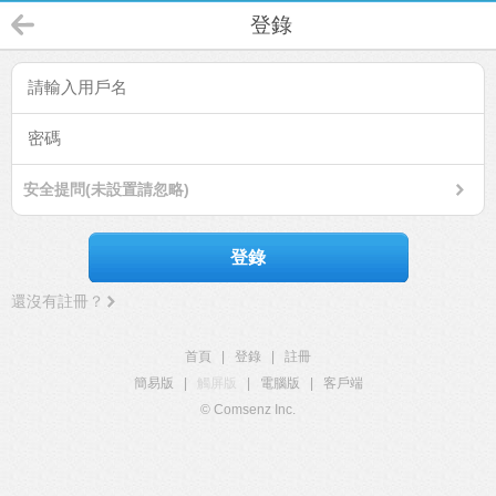
登錄
安全提問(未設置請忽略)
登錄
還沒有註冊？
首頁
|
登錄
|
註冊
簡易版
|
觸屏版
|
電腦版
|
客戶端
© Comsenz Inc.