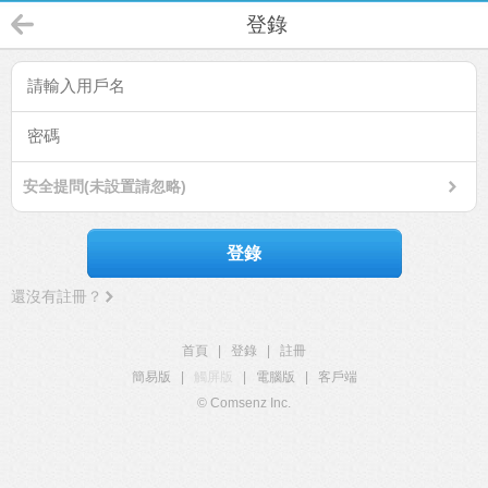
登錄
安全提問(未設置請忽略)
登錄
還沒有註冊？
首頁
|
登錄
|
註冊
簡易版
|
觸屏版
|
電腦版
|
客戶端
© Comsenz Inc.