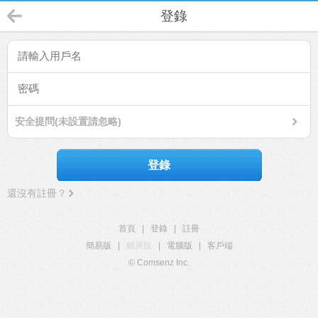
登錄
安全提問(未設置請忽略)
登錄
還沒有註冊？
首頁
|
登錄
|
註冊
簡易版
|
觸屏版
|
電腦版
|
客戶端
© Comsenz Inc.