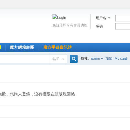
用戶名
免註冊即享有會員功能
密碼
到
魔方網粉絲團
魔方手遊資訊站
熱搜:
game +
加加
My card
帖子
搜
索
抱歉，您尚未登錄，沒有權限在該版塊回帖