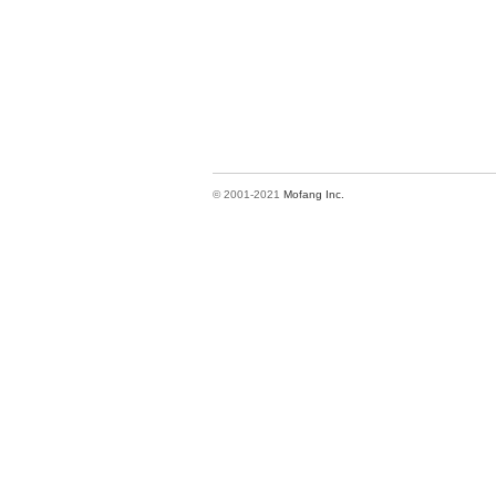
© 2001-2021
Mofang Inc.