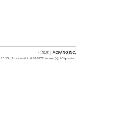
小黑屋
|
MOFANG INC.
 10:15
, Processed in 0.018077 second(s), 10 queries .