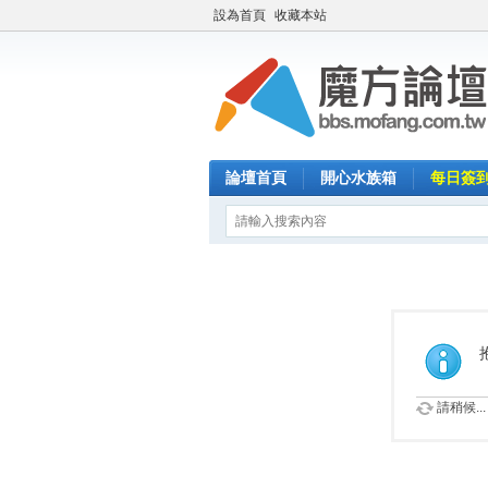
設為首頁
收藏本站
論壇首頁
開心水族箱
每日簽
請稍候...