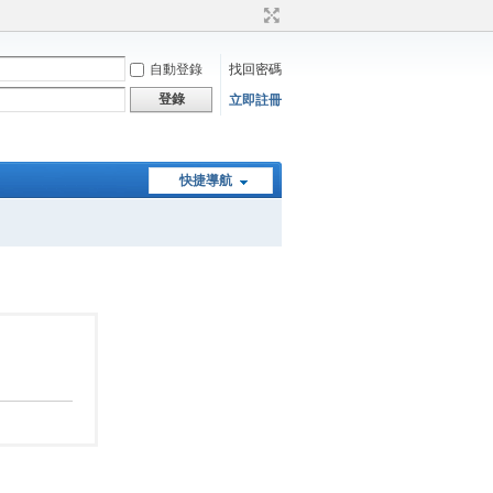
自動登錄
找回密碼
登錄
立即註冊
快捷導航