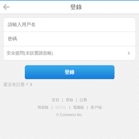
登錄
安全提問(未設置請忽略)
登錄
還沒有註冊？
首頁
|
登錄
|
註冊
簡易版
|
觸屏版
|
電腦版
|
客戶端
© Comsenz Inc.