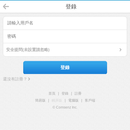
登錄
安全提問(未設置請忽略)
登錄
還沒有註冊？
首頁
|
登錄
|
註冊
簡易版
|
觸屏版
|
電腦版
|
客戶端
© Comsenz Inc.