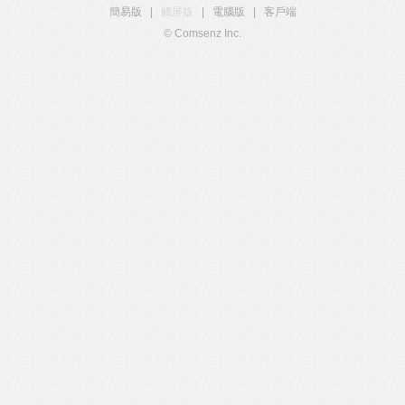
簡易版
|
觸屏版
|
電腦版
|
客戶端
© Comsenz Inc.