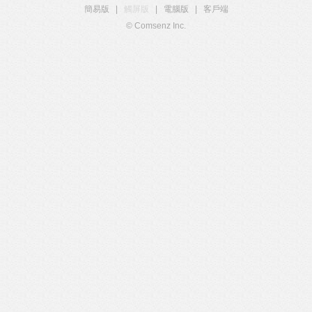
簡易版
|
觸屏版
|
電腦版
|
客戶端
© Comsenz Inc.