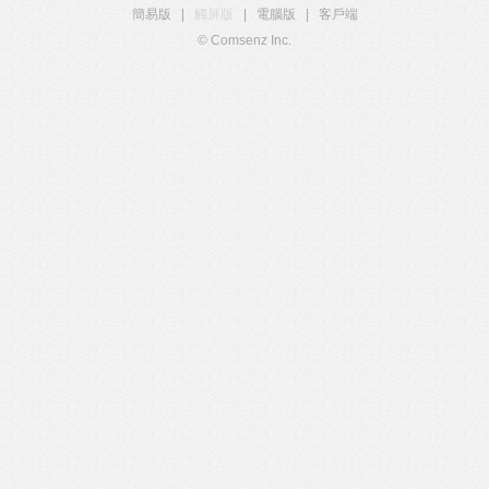
簡易版
|
觸屏版
|
電腦版
|
客戶端
© Comsenz Inc.