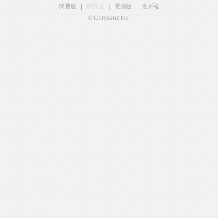
簡易版
|
觸屏版
|
電腦版
|
客戶端
© Comsenz Inc.