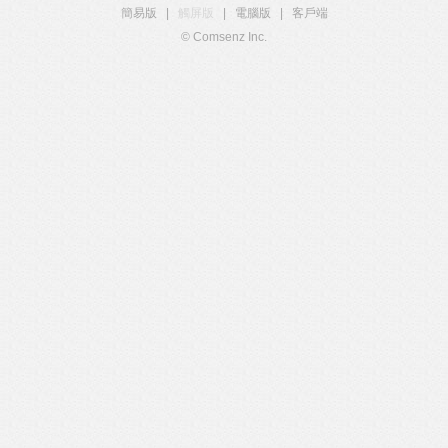
簡易版
|
觸屏版
|
電腦版
|
客戶端
© Comsenz Inc.