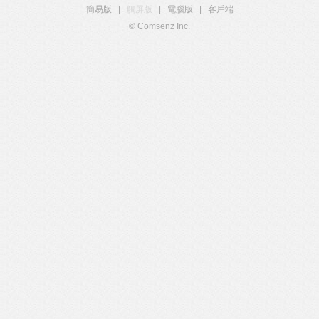
簡易版
|
觸屏版
|
電腦版
|
客戶端
© Comsenz Inc.