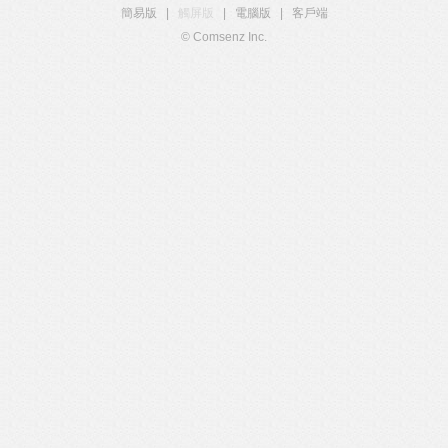
簡易版
|
觸屏版
|
電腦版
|
客戶端
© Comsenz Inc.