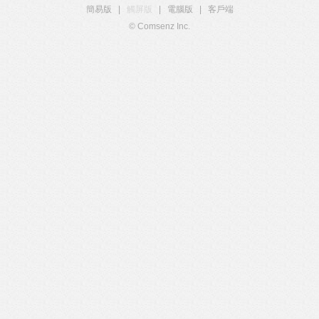
簡易版
|
觸屏版
|
電腦版
|
客戶端
© Comsenz Inc.