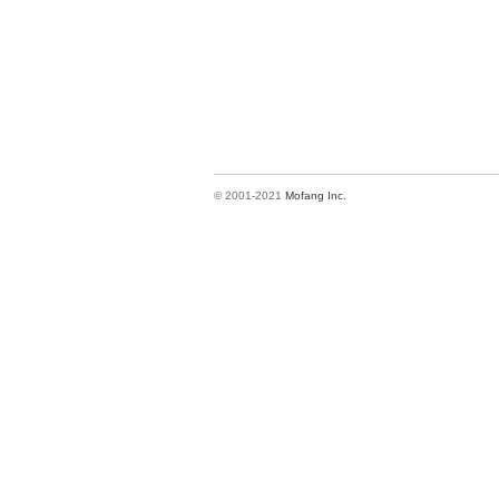
© 2001-2021
Mofang Inc.