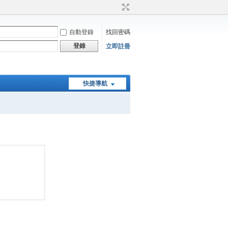
自動登錄
找回密碼
登錄
立即註冊
快捷導航