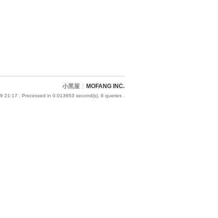
小黑屋
|
MOFANG INC.
9 21:17
, Processed in 0.013653 second(s), 8 queries .