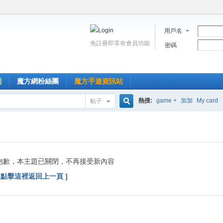
用戶名
免註冊即享有會員功能
密碼
到
魔方網粉絲團
魔方手遊資訊站
熱搜:
game +
加加
My card
帖子
搜
索
抱歉，本主題已關閉，不再接受新內容
[ 點擊這裡返回上一頁 ]