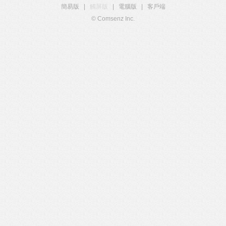
簡易版
|
觸屏版
|
電腦版
|
客戶端
© Comsenz Inc.