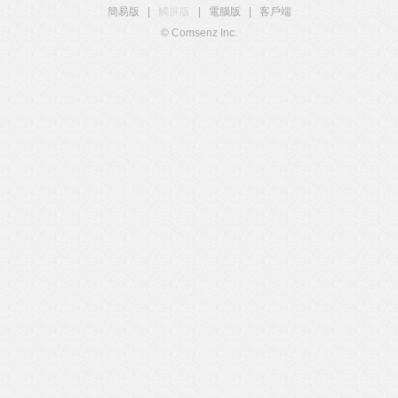
簡易版
|
觸屏版
|
電腦版
|
客戶端
© Comsenz Inc.