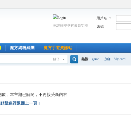
用戶名
免註冊即享有會員功能
密碼
到
魔方網粉絲團
魔方手遊資訊站
熱搜:
game +
加加
My card
帖子
搜
索
抱歉，本主題已關閉，不再接受新內容
[ 點擊這裡返回上一頁 ]