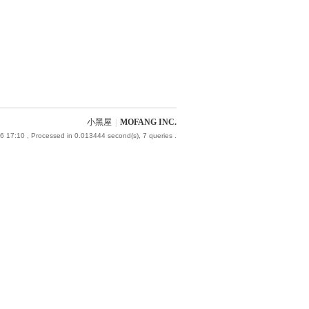
小黑屋
|
MOFANG INC.
6 17:10
, Processed in 0.013444 second(s), 7 queries .