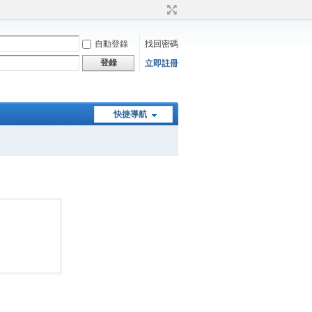
自動登錄
找回密碼
登錄
立即註冊
快捷導航