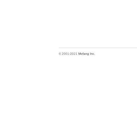
© 2001-2021
Mofang Inc.