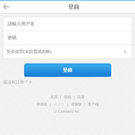
登錄
安全提問(未設置請忽略)
登錄
還沒有註冊？
首頁
|
登錄
|
註冊
簡易版
|
觸屏版
|
電腦版
|
客戶端
© Comsenz Inc.