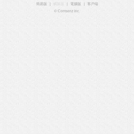
簡易版
|
觸屏版
|
電腦版
|
客戶端
© Comsenz Inc.