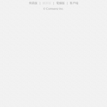
簡易版
|
觸屏版
|
電腦版
|
客戶端
© Comsenz Inc.