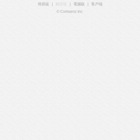
簡易版
|
觸屏版
|
電腦版
|
客戶端
© Comsenz Inc.