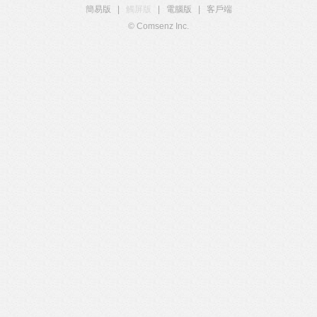
簡易版
|
觸屏版
|
電腦版
|
客戶端
© Comsenz Inc.