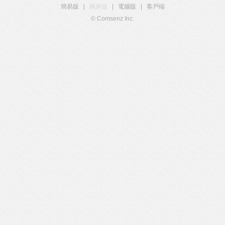
簡易版
|
觸屏版
|
電腦版
|
客戶端
© Comsenz Inc.