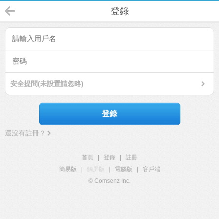
登錄
安全提問(未設置請忽略)
登錄
還沒有註冊？
首頁
|
登錄
|
註冊
簡易版
|
觸屏版
|
電腦版
|
客戶端
© Comsenz Inc.