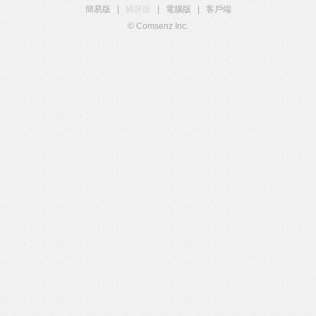
簡易版
|
觸屏版
|
電腦版
|
客戶端
© Comsenz Inc.