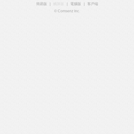
簡易版
|
觸屏版
|
電腦版
|
客戶端
© Comsenz Inc.