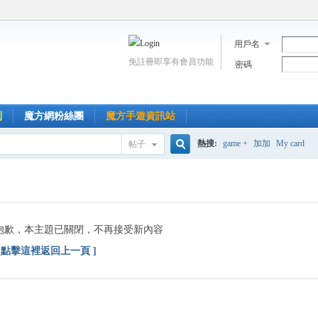
用戶名
免註冊即享有會員功能
密碼
到
魔方網粉絲團
魔方手遊資訊站
熱搜:
game +
加加
My card
帖子
搜
索
抱歉，本主題已關閉，不再接受新內容
[ 點擊這裡返回上一頁 ]