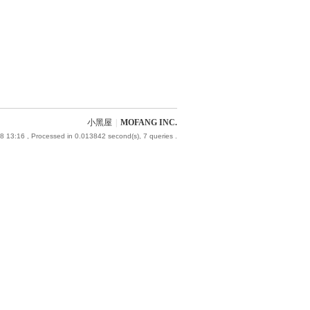
小黑屋
|
MOFANG INC.
8 13:16
, Processed in 0.013842 second(s), 7 queries .