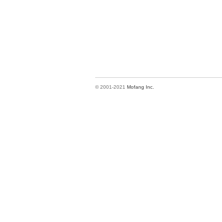
© 2001-2021
Mofang Inc.