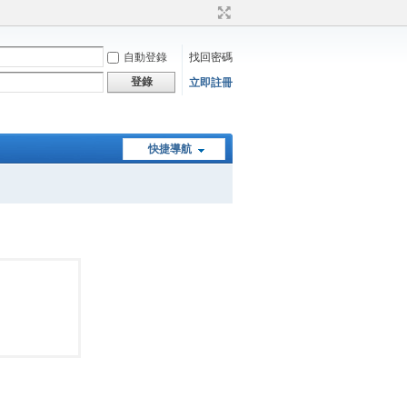
自動登錄
找回密碼
登錄
立即註冊
快捷導航