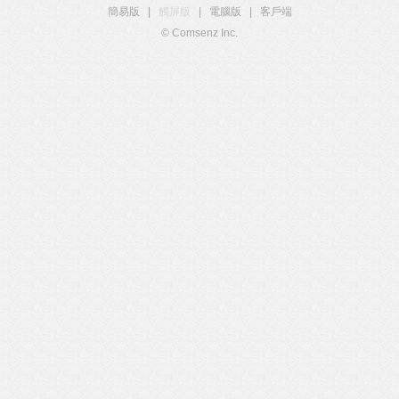
簡易版
|
觸屏版
|
電腦版
|
客戶端
© Comsenz Inc.