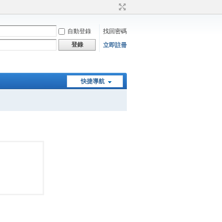
自動登錄
找回密碼
登錄
立即註冊
快捷導航