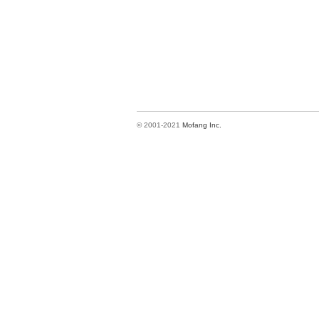
© 2001-2021
Mofang Inc.