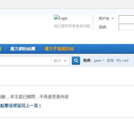
用戶名
免註冊即享有會員功能
密碼
到
魔方網粉絲團
魔方手遊資訊站
熱搜:
game +
加加
My card
帖子
搜
索
抱歉，本主題已關閉，不再接受新內容
[ 點擊這裡返回上一頁 ]