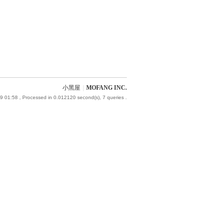
小黑屋
|
MOFANG INC.
9 01:58
, Processed in 0.012120 second(s), 7 queries .