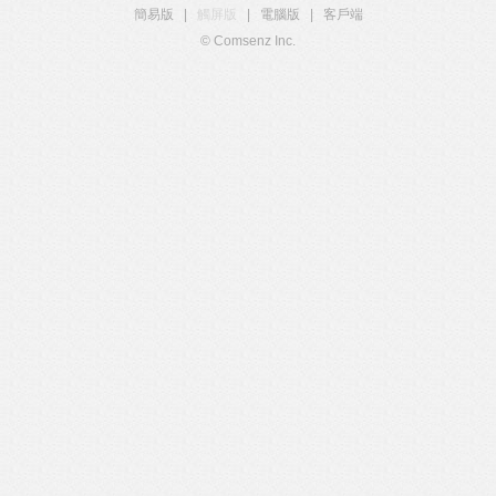
簡易版
|
觸屏版
|
電腦版
|
客戶端
© Comsenz Inc.