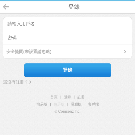
登錄
安全提問(未設置請忽略)
登錄
還沒有註冊？
首頁
|
登錄
|
註冊
簡易版
|
觸屏版
|
電腦版
|
客戶端
© Comsenz Inc.