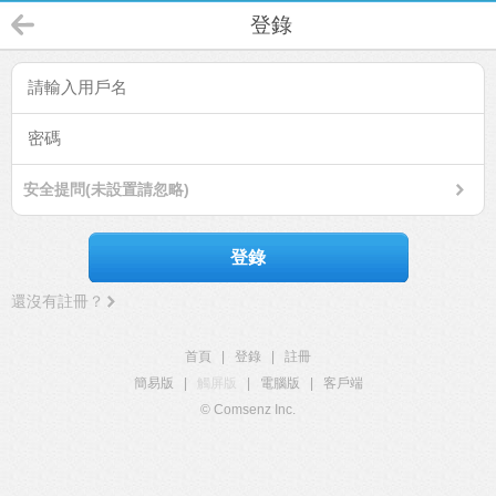
登錄
安全提問(未設置請忽略)
登錄
還沒有註冊？
首頁
|
登錄
|
註冊
簡易版
|
觸屏版
|
電腦版
|
客戶端
© Comsenz Inc.