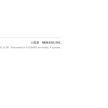
小黑屋
|
MOFANG INC.
8 11:58
, Processed in 0.018493 second(s), 9 queries .