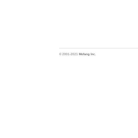
© 2001-2021
Mofang Inc.