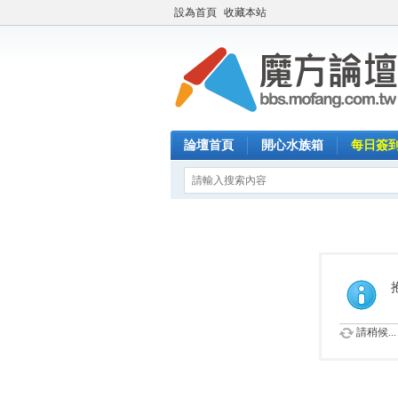
設為首頁
收藏本站
論壇首頁
開心水族箱
每日簽
請稍候...