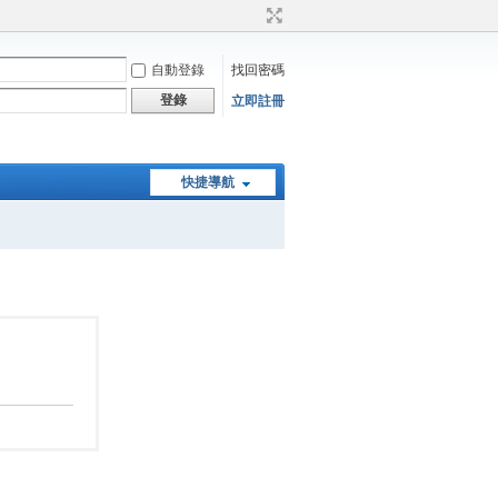
自動登錄
找回密碼
登錄
立即註冊
快捷導航