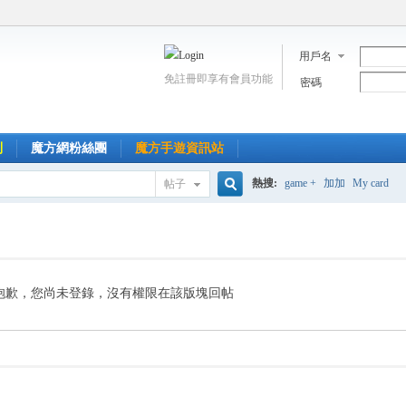
用戶名
免註冊即享有會員功能
密碼
到
魔方網粉絲團
魔方手遊資訊站
熱搜:
game +
加加
My card
帖子
搜
索
抱歉，您尚未登錄，沒有權限在該版塊回帖