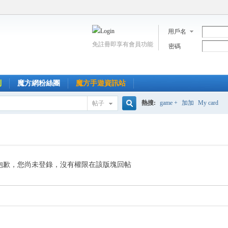
用戶名
免註冊即享有會員功能
密碼
到
魔方網粉絲團
魔方手遊資訊站
熱搜:
game +
加加
My card
帖子
搜
索
抱歉，您尚未登錄，沒有權限在該版塊回帖