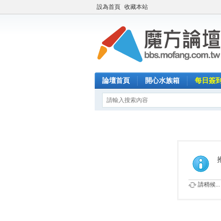
設為首頁
收藏本站
論壇首頁
開心水族箱
每日簽
請稍候...