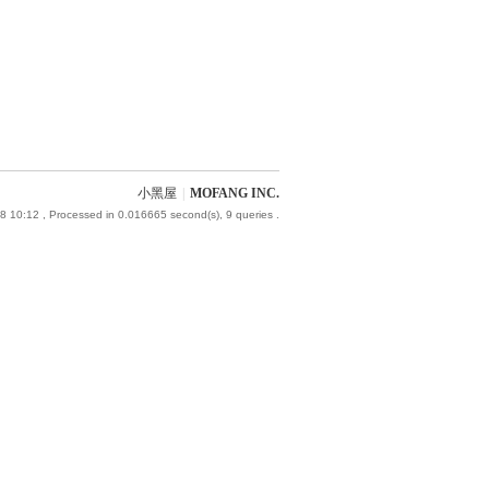
小黑屋
|
MOFANG INC.
8 10:12
, Processed in 0.016665 second(s), 9 queries .