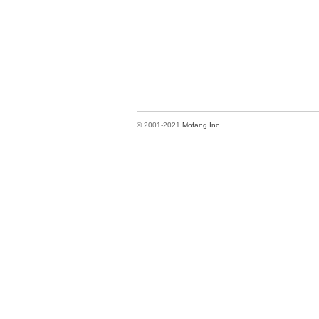
© 2001-2021
Mofang Inc.