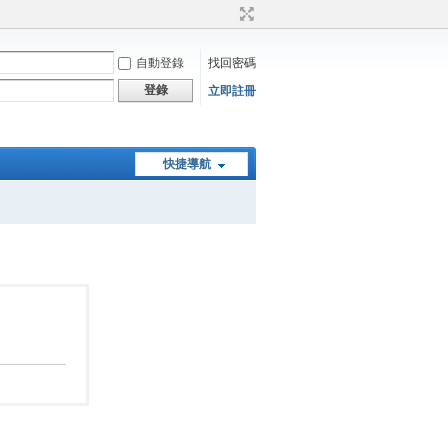
自動登錄
找回密碼
登錄
立即註冊
快捷導航