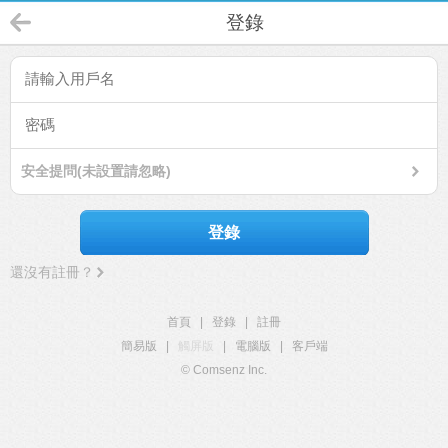
登錄
安全提問(未設置請忽略)
登錄
還沒有註冊？
首頁
|
登錄
|
註冊
簡易版
|
觸屏版
|
電腦版
|
客戶端
© Comsenz Inc.