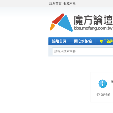
設為首頁
收藏本站
論壇首頁
開心水族箱
每日簽
請稍候...