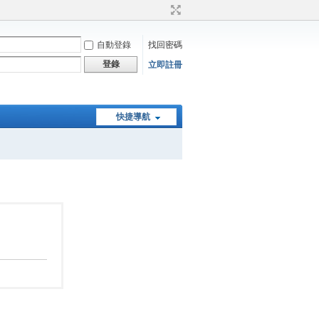
自動登錄
找回密碼
登錄
立即註冊
快捷導航