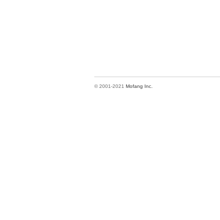
© 2001-2021
Mofang Inc.