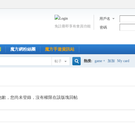
用戶名
免註冊即享有會員功能
密碼
到
魔方網粉絲團
魔方手遊資訊站
熱搜:
game +
加加
My card
帖子
搜
索
抱歉，您尚未登錄，沒有權限在該版塊回帖