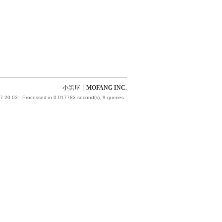
小黑屋
|
MOFANG INC.
7 20:03
, Processed in 0.017783 second(s), 9 queries .