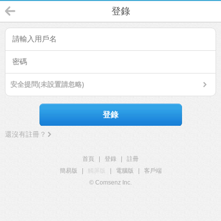
登錄
安全提問(未設置請忽略)
登錄
還沒有註冊？
首頁
|
登錄
|
註冊
簡易版
|
觸屏版
|
電腦版
|
客戶端
© Comsenz Inc.