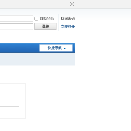
自動登錄
找回密碼
登錄
立即註冊
快捷導航