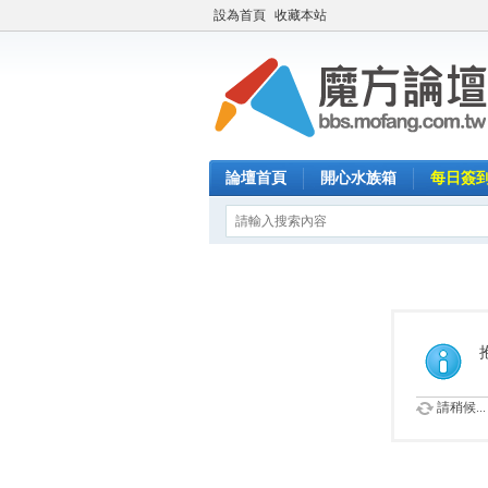
設為首頁
收藏本站
論壇首頁
開心水族箱
每日簽
請稍候...