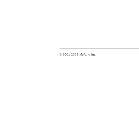
© 2001-2021
Mofang Inc.