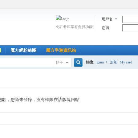
用戶名
免註冊即享有會員功能
密碼
到
魔方網粉絲團
魔方手遊資訊站
熱搜:
game +
加加
My card
帖子
搜
索
抱歉，您尚未登錄，沒有權限在該版塊回帖