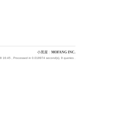
小黑屋
|
MOFANG INC.
8 16:45
, Processed in 0.018974 second(s), 9 queries .