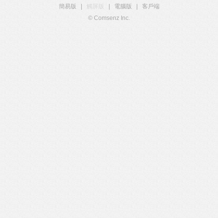
簡易版
|
觸屏版
|
電腦版
|
客戶端
© Comsenz Inc.