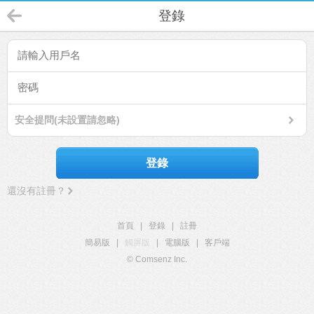
登錄
安全提問(未設置請忽略)
登錄
還沒有註冊？
首頁
|
登錄
|
註冊
簡易版
|
觸屏版
|
電腦版
|
客戶端
© Comsenz Inc.