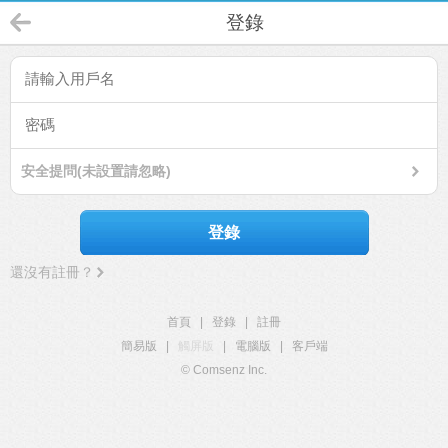
登錄
安全提問(未設置請忽略)
登錄
還沒有註冊？
首頁
|
登錄
|
註冊
簡易版
|
觸屏版
|
電腦版
|
客戶端
© Comsenz Inc.