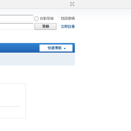
自動登錄
找回密碼
登錄
立即註冊
快捷導航