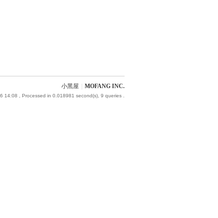
小黑屋
|
MOFANG INC.
6 14:08
, Processed in 0.018981 second(s), 9 queries .