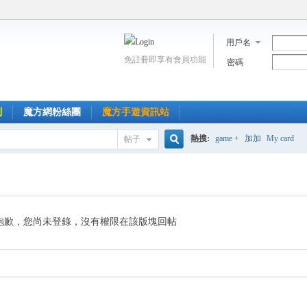
用戶名
免註冊即享有會員功能
密碼
到
魔方網粉絲團
魔方手遊資訊站
熱搜:
game +
加加
My card
帖子
搜
索
抱歉，您尚未登錄，沒有權限在該版塊回帖