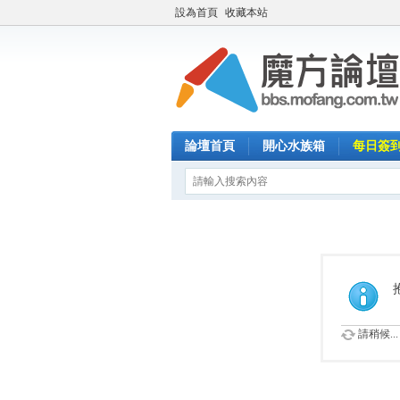
設為首頁
收藏本站
論壇首頁
開心水族箱
每日簽
請稍候...