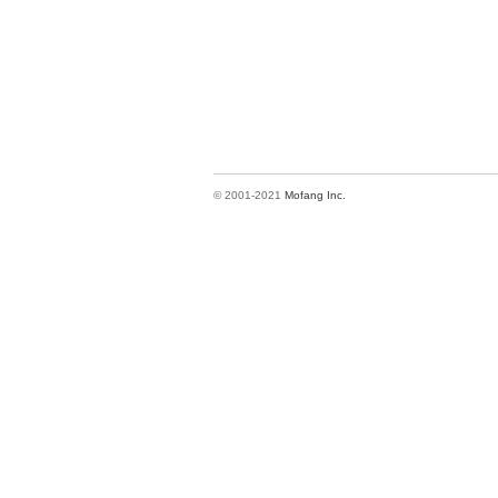
© 2001-2021
Mofang Inc.