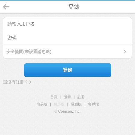
登錄
安全提問(未設置請忽略)
登錄
還沒有註冊？
首頁
|
登錄
|
註冊
簡易版
|
觸屏版
|
電腦版
|
客戶端
© Comsenz Inc.