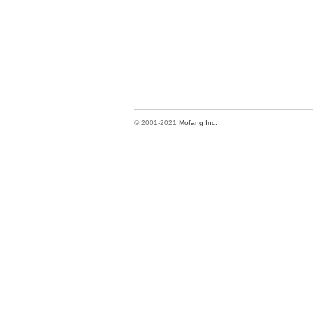
© 2001-2021
Mofang Inc.