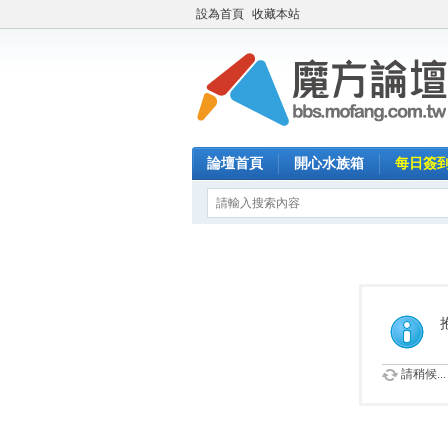
設為首頁
收藏本站
論壇首頁
開心水族箱
每日簽
請稍候...