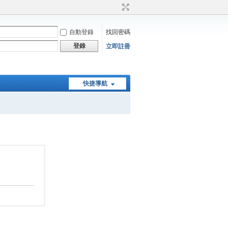
自動登錄
找回密碼
登錄
立即註冊
快捷導航