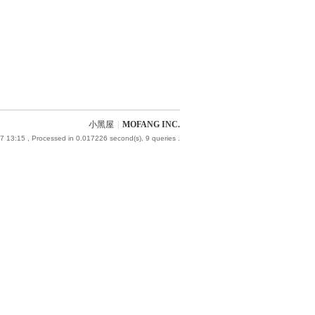
小黑屋
|
MOFANG INC.
7 13:15
, Processed in 0.017226 second(s), 9 queries .