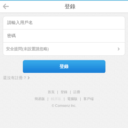
登錄
安全提問(未設置請忽略)
登錄
還沒有註冊？
首頁
|
登錄
|
註冊
簡易版
|
觸屏版
|
電腦版
|
客戶端
© Comsenz Inc.