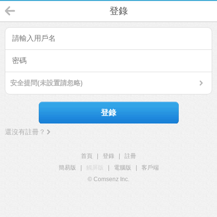
登錄
安全提問(未設置請忽略)
登錄
還沒有註冊？
首頁
|
登錄
|
註冊
簡易版
|
觸屏版
|
電腦版
|
客戶端
© Comsenz Inc.